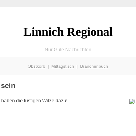
Linnich Regional
Nur Gute Nachrichten
Obstkorb
|
Mittagstisch
|
Branchenbuch
 sein
 haben die lustigen Witze dazu!