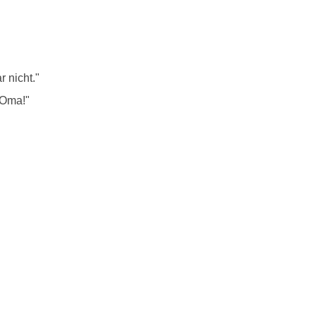
r nicht."
 Oma!"